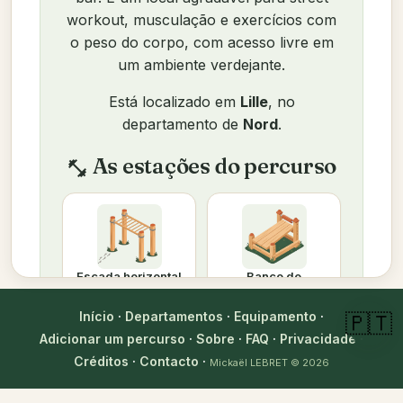
workout, musculação e exercícios com
o peso do corpo, com acesso livre em
um ambiente verdejante.
Está localizado em
Lille
, no
departamento de
Nord
.
As estações do percurso
fitness_center
Escada horizontal
Banco de
abdominais
Início
·
Departamentos
·
Equipamento
·
🇵🇹
As estações pela ordem do
format_list_numbered
Adicionar um percurso
·
Sobre
·
FAQ
·
Privacidade
·
percurso
Créditos
·
Contacto
·
Mickaël LEBRET
© 2026
Aqui está uma sessão completa para