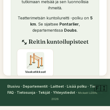
tutkimaan metsää ja sen luonnollisia
ihmeitä.
Teatterimetsän kuntoilureitti -polku on
5
km
. Se sijaitsee
Pontarlier
,
departementissa
Doubs
.
Reitin kuntoilupisteet
fitness_center
Vaakatikkaat
Kuntoilupisteet reitin
format_list_numbered
Etusivu
·
Departementit
·
Laitteet
·
Lisää polku
·
Tietoa
·
🇫🇮
järjestyksessä
FAQ
·
Tietosuoja
·
Tekijät
·
Yhteystiedot
·
Mickaël LEBRET
©
Tässä on täydellinen harjoitus paikan
2026
päällä tehtäväksi, sovitettu tämän reitin