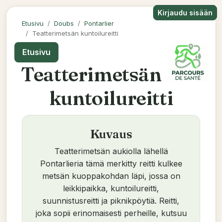
Kirjaudu sisään
Etusivu
Doubs
Pontarlier
Teatterimetsän kuntoilureitti
Etusivu
Teatterimetsän
kuntoilureitti
Kuvaus
Teatterimetsän aukiolla lähellä
Pontarlieria tämä merkitty reitti kulkee
metsän kuoppakohdan läpi, jossa on
leikkipaikka, kuntoilureitti,
suunnistusreitti ja piknikpöytiä. Reitti,
joka sopii erinomaisesti perheille, kutsuu