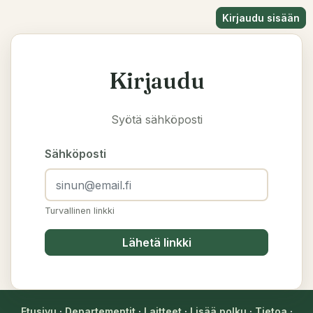
Kirjaudu sisään
Kirjaudu
Syötä sähköposti
Sähköposti
Turvallinen linkki
Lähetä linkki
Etusivu
·
Departementit
·
Laitteet
·
Lisää polku
·
Tietoa
·