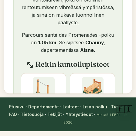
rentoutumiseen vihreässä ympäristössä,
ja siinä on mukava luonnollinen
päällyste.
Parcours santé des Promenades -polku
on
1.05 km
. Se sijaitsee
Chauny
,
departementissa
Aisne
.
Reitin kuntoilupisteet
fitness_center
Leuanvetotanko
Vatsalihaspenkki
Etusivu
·
Departementit
·
Laitteet
·
Lisää polku
·
Tietoa
·
🇫🇮
FAQ
·
Tietosuoja
·
Tekijät
·
Yhteystiedot
·
Mickaël LEBRET
©
Kuntoilupisteet reitin
format_list_numbered
järjestyksessä
2026
Tässä on täydellinen harjoitus paikan