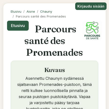
Kirjaudu sisään
Etusivu
Aisne
Chauny
Parcours santé des Promenades
Parcours
Etusivu
santé des
Promenades
Kuvaus
Asennettu Chaunyn sydämessä
sijaitsevaan Promenades-puistoon, tämä
reitti kulkee luonnollisella pinnalla ja
seuraa puistojen puistokäytäviä. Vapaa
ja varjostettu pääsy tarjoaa
kuntoilureitin, joka on otollinen