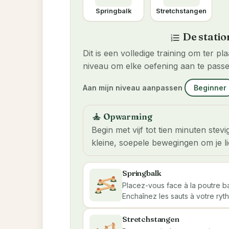
Springbalk
Stretchstangen
De statio
format_list_numbered
Dit is een volledige training om ter p
niveau om elke oefening aan te passe
Aan mijn niveau aanpassen
Beginner
Opwarming
self_improvement
Begin met vijf tot tien minuten st
kleine, soepele bewegingen om je l
Springbalk
Placez-vous face à la poutre ba
Enchaînez les sauts à votre ryt
Stretchstangen