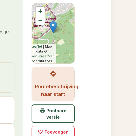
+
−
s je
Leaflet
| Map
data ©
OpenStreetMap
contributors
directions
Routebeschrijving
naar start
print
Printbare
versie
favorite_border
Toevoegen