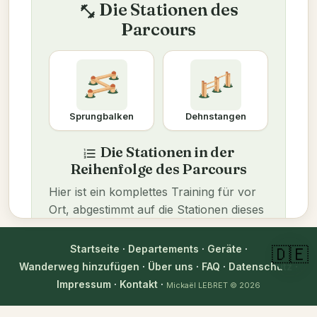
Die Stationen des
fitness_center
Parcours
Sprungbalken
Dehnstangen
Die Stationen in der
format_list_numbered
Reihenfolge des Parcours
Hier ist ein komplettes Training für vor
Ort, abgestimmt auf die Stationen dieses
Parcours. Wählen Sie Ihr Niveau, um
jede Übung anzupassen.
Startseite
·
Departements
·
Geräte
·
🇩🇪
Wanderweg hinzufügen
·
Über uns
·
FAQ
·
Datenschutz
·
An mein Niveau anpassen
Anfänger
Impressum
·
Kontakt
·
Mickaël LEBRET
© 2026
Fortgeschritten