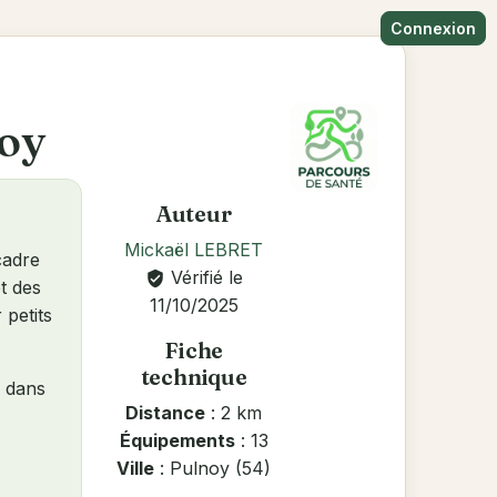
Connexion
noy
Auteur
Mickaël LEBRET
cadre
Vérifié le
verified_user
t des
11/10/2025
 petits
Fiche
technique
, dans
Distance
: 2 km
Équipements
: 13
Ville
: Pulnoy (54)