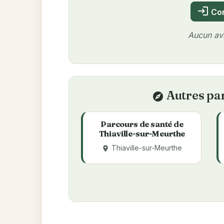
login
Con
Aucun avi
Autres par
explore
Parcours de santé de
Thiaville-sur-Meurthe
Thiaville-sur-Meurthe
place