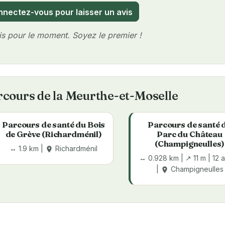
nectez-vous pour laisser un avis
s pour le moment. Soyez le premier !
cours de la Meurthe-et-Moselle
Parcours de santé du Bois
Parcours de santé 
de Grève (Richardménil)
Parc du Château
(Champigneulles)
↔ 1.9 km |
Richardménil
place
↔ 0.928 km | ↗ 11 m | 12 
|
Champigneulles
place