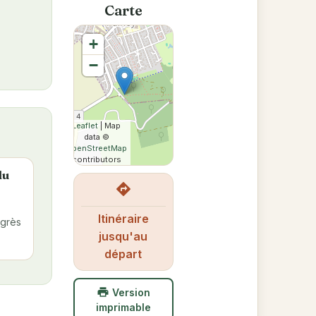
Carte
+
−
Leaflet
| Map
data ©
OpenStreetMap
contributors
du
directions
Itinéraire
agrès
jusqu'au
départ
print
Version
imprimable