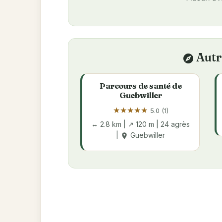
Autr
explore
Parcours de santé de
Guebwiller
★
★
★
★
★
5.0 (1)
↔ 2.8 km | ↗ 120 m | 24 agrès
|
Guebwiller
place