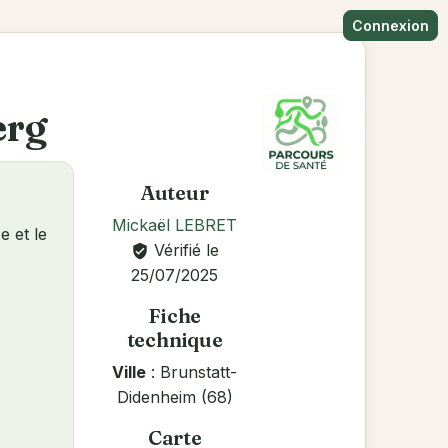
Connexion
erg
Auteur
Mickaël LEBRET
e et le
Vérifié le
verified_user
25/07/2025
Fiche
technique
Ville
: Brunstatt-
Didenheim (68)
Carte