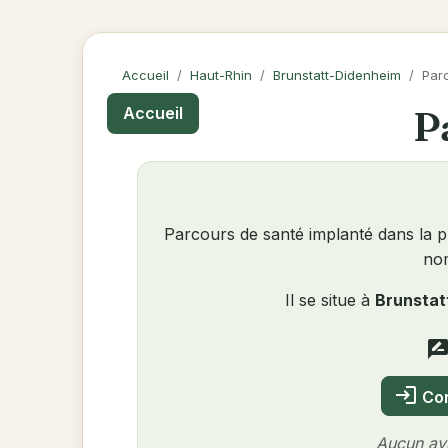
Accueil
Haut-Rhin
Brunstatt-Didenheim
Parc
Pa
Accueil
Parcours de santé implanté dans la pla
nom
Il se situe à
Brunstat
rate_revi
login
Con
Aucun avi