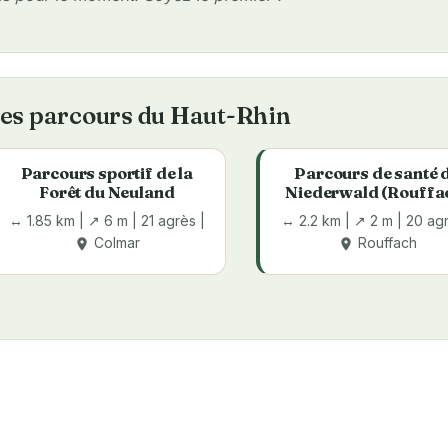
es parcours du Haut-Rhin
Parcours sportif de la
Parcours de santé 
Forêt du Neuland
Niederwald (Rouffa
↔ 1.85 km | ↗ 6 m | 21 agrès |
↔ 2.2 km | ↗ 2 m | 20 agr
Colmar
Rouffach
place
place