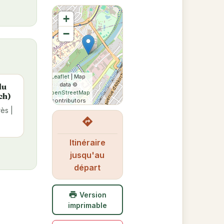
+
−
Leaflet
| Map
data ©
du
OpenStreetMap
ch)
contributors
ès |
directions
Itinéraire
jusqu'au
départ
print
Version
imprimable