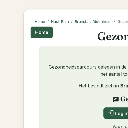
Home
Haut-Rhin
Brunstatt-Didenheim
Gezon
Gezon
Home
Gezondheidsparcours gelegen in de s
het aantal t
Het bevindt zich in
Bru
Ge
rate_review
login
Log in
Nog ge