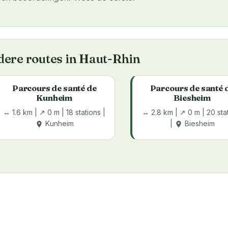
ere routes in Haut-Rhin
Parcours de santé de
Parcours de santé 
Kunheim
Biesheim
↔ 1.6 km | ↗ 0 m | 18 stations |
↔ 2.8 km | ↗ 0 m | 20 sta
Kunheim
|
Biesheim
place
place