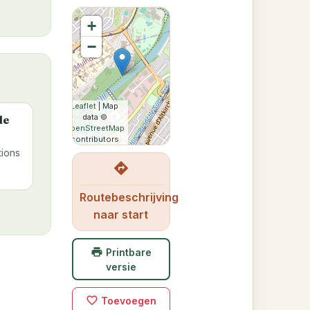
+
−
Leaflet
| Map
data ©
de
OpenStreetMap
contributors
tions
directions
Routebeschrijving
naar start
print
Printbare
versie
favorite_border
Toevoegen