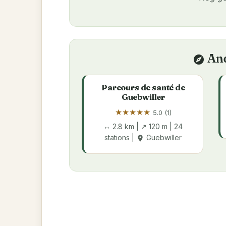
And
explore
Parcours de santé de
Guebwiller
★
★
★
★
★
5.0 (1)
↔ 2.8 km | ↗ 120 m | 24
stations |
Guebwiller
place