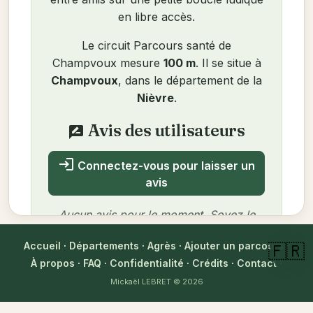
en libre accès.
Le circuit Parcours santé de
Champvoux mesure
100 m
. Il se situe à
Champvoux
, dans le département de la
Nièvre
.
Avis des utilisateurs
rate_review
login
Connectez-vous pour laisser un
avis
Aucun avis pour le moment. Soyez le
premier !
Accueil
·
Départements
·
Agrès
·
Ajouter un parcours
·
🇫🇷
À propos
·
FAQ
·
Confidentialité
·
Crédits
·
Contact
·
Mickaël LEBRET
© 2026
Auteur