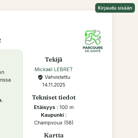
Kirjaudu sisään
e
Tekijä
Mickaël LEBRET
on
Vahvistettu
verified_user
anssa
14.11.2025
Tekniset tiedot
e
.
Etäisyys
: 100 m
Kaupunki
:
Champvoux (58)
Kartta