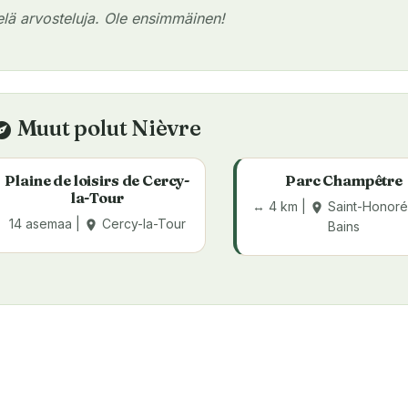
ielä arvosteluja. Ole ensimmäinen!
Muut polut Nièvre
plore
Plaine de loisirs de Cercy-
Parc Champêtre
la-Tour
↔ 4 km |
Saint-Honoré
place
14 asemaa |
Cercy-la-Tour
place
Bains