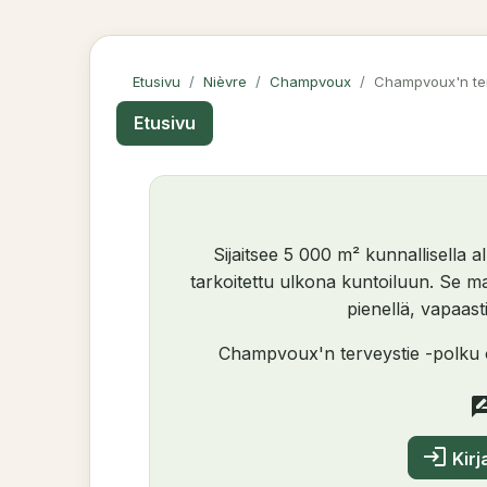
Etusivu
Nièvre
Champvoux
Champvoux'n ter
Etusivu
Sijaitsee 5 000 m² kunnallisella a
tarkoitettu ulkona kuntoiluun. Se ma
pienellä, vapaasti
Champvoux'n terveystie -polku
rate_re
login
Kirj