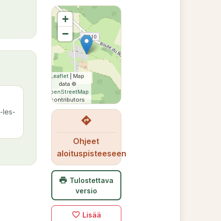
+
−
Leaflet
| Map
data ©
OpenStreetMap
contributors
-les-
directions
Ohjeet
aloituspisteeseen
print
Tulostettava
versio
favorite_border
Lisää