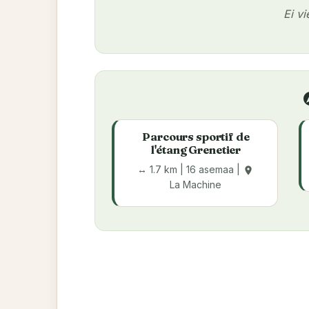
Ei v
ex
Parcours sportif de
l'étang Grenetier
↔ 1.7 km | 16 asemaa |
place
La Machine