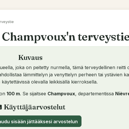
veystie
Champvoux'n terveysti
Kuvaus
lueella, joka on peitetty nurmella, tämä terveydellinen reitti 
hdollistaa lämmittelyn ja venyttelyn perheen tai ystävien k
 käytettävissä olevalla leikkisällä kierroksella.
 on
100 m
. Se sijaitsee
Champvoux
, departementissa
Nièvr
Käyttäjäarvostelut
view
audu sisään jättääksesi arvostelun