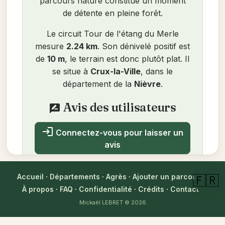
parcours nature constitue un moment
de détente en pleine forêt.
Le circuit Tour de l'étang du Merle
mesure
2.24 km
. Son dénivelé positif est
de
10 m
, le terrain est donc plutôt plat. Il
se situe à
Crux-la-Ville
, dans le
département de la
Nièvre
.
Avis des utilisateurs
rate_review
login
Connectez-vous pour laisser un
avis
Aucun avis pour le moment. Soyez le
Accueil
·
Départements
·
Agrès
·
Ajouter un parcours
·
🇫🇷
premier !
À propos
·
FAQ
·
Confidentialité
·
Crédits
·
Contact
·
Mickaël LEBRET
© 2026