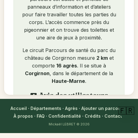
panneaux d’information et d’ateliers
pour faire travailler toutes les parties du
corps. L’accès commence près du
pigeonnier et on trouve des toilettes et
une aire de jeux à proximité.
Le circuit Parcours de santé du parc du
château de Corgirnon mesure
2 km
et
comporte
16 agrès
. Il se situe à
Corgirnon
, dans le département de la
Haute-Marne
.
Avis des utilisateurs
rate_review
Accueil
·
Départements
·
Agrès
·
Ajouter un parcours
·
🇫🇷
login
Connectez-vous pour laisser un
À propos
·
FAQ
·
Confidentialité
·
Crédits
·
Contact
·
avis
Mickaël LEBRET
© 2026
Aucun avis pour le moment. Soyez le