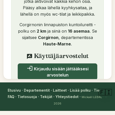
jotka aktivoivat kaikkia kehon osia.
Pääsy alkaa lähellä kyyhkysaitaa, ja
lähellä on myös wc-tilat ja leikkipaikka.
Corgirnonin linnapuiston kuntoilureitti -
polku on
2 km
ja siinä on
16 asemaa
. Se
sijaitsee
Corgirnon
, departementissa
Haute-Marne
.
Käyttäjäarvostelut
rate_review
login
Kirjaudu sisään jättääksesi
arvostelun
Ei vielä arvosteluja. Ole ensimmäinen!
Etusivu
·
Departementit
·
Laitteet
·
Lisää polku
·
Tietoa
·
🇫🇮
FAQ
·
Tietosuoja
·
Tekijät
·
Yhteystiedot
·
Mickaël LEBRET
©
2026