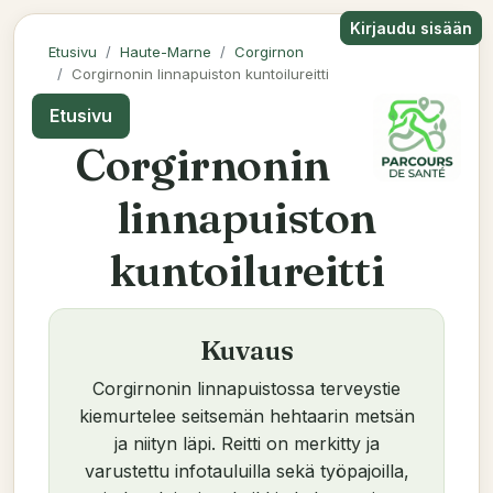
Kirjaudu sisään
Etusivu
Haute-Marne
Corgirnon
Corgirnonin linnapuiston kuntoilureitti
Etusivu
Corgirnonin
linnapuiston
kuntoilureitti
Kuvaus
Corgirnonin linnapuistossa terveystie
kiemurtelee seitsemän hehtaarin metsän
ja niityn läpi. Reitti on merkitty ja
varustettu infotauluilla sekä työpajoilla,