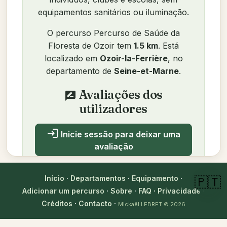
equipamentos sanitários ou iluminação.
O percurso Percurso de Saúde da
Floresta de Ozoir tem
1.5 km
. Está
localizado em
Ozoir-la-Ferrière
, no
departamento de
Seine-et-Marne
.
Avaliações dos
rate_review
utilizadores
login
Inicie sessão para deixar uma
avaliação
Ainda sem avaliações. Seja o primeiro!
Início
·
Departamentos
·
Equipamento
·
🇵🇹
Adicionar um percurso
·
Sobre
·
FAQ
·
Privacidade
·
Créditos
·
Contacto
·
Mickaël LEBRET
© 2026