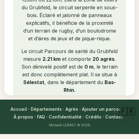
du Grubfeld, le circuit serpente en sous-
bois. Éclairé et jalonné de panneaux
explicatifs, il bénéficie de la proximité
d’un terrain de rugby, d’un boulodrome
et d’aires de jeux et de pique-nique.
Le circuit Parcours de santé du Grubfeld
mesure
2.21 km
et comporte
20 agrès
.
Son dénivelé positif est de
0 m
, le terrain
est donc complètement plat. Il se situe à
Sélestat
, dans le département du
Bas-
Rhin
.
Carte interactive
map
Accueil
·
Départements
·
Agrès
·
Ajouter un parcours
·
🇫🇷
Visorando
À propos
·
FAQ
·
Confidentialité
·
Crédits
·
Contact
·
Mickaël LEBRET
© 2026