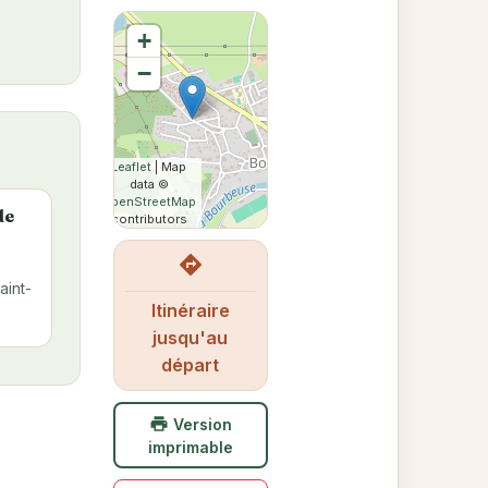
+
−
Leaflet
| Map
data ©
OpenStreetMap
de
contributors
directions
aint-
Itinéraire
jusqu'au
départ
print
Version
imprimable