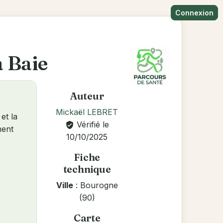
Connexion
a Baie
Auteur
Mickaël LEBRET
et la
Vérifié le
verified_user
ment
10/10/2025
Fiche
technique
Ville
: Bourogne
(90)
Carte