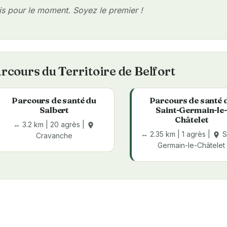
s pour le moment. Soyez le premier !
rcours du Territoire de Belfort
Parcours de santé du
Parcours de santé 
Salbert
Saint-Germain-le-
Châtelet
↔ 3.2 km | 20 agrès |
place
↔ 2.35 km | 1 agrès |
S
place
Cravanche
Germain-le-Châtelet