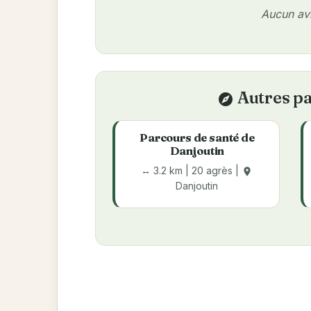
Aucun avi
Autres pa
explore
Parcours de santé de
Danjoutin
↔ 3.2 km | 20 agrès |
place
Danjoutin