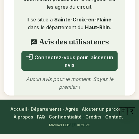
les agrès du circuit.
Il se situe à
Sainte-Croix-en-Plaine
,
dans le département du
Haut-Rhin
.
Avis des utilisateurs
rate_review
login
Connectez-vous pour laisser un
avis
Aucun avis pour le moment. Soyez le
premier !
Accueil
·
Départements
·
Agrès
·
Ajouter un parcours
·
🇫🇷
À propos
·
FAQ
·
Confidentialité
·
Crédits
·
Contact
·
Auteur
Mickaël LEBRET
© 2026
Mickaël LEBRET