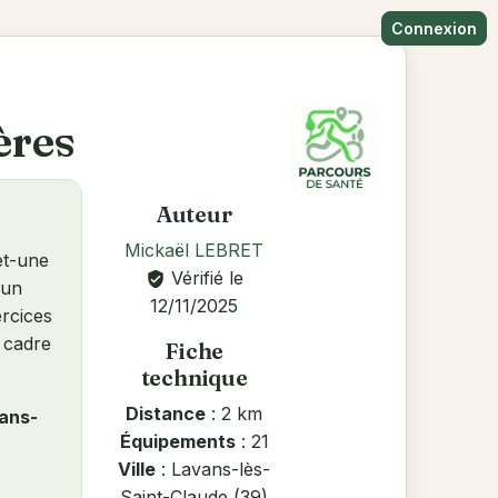
Connexion
ères
Auteur
Mickaël LEBRET
et-une
Vérifié le
verified_user
 un
12/11/2025
ercices
n cadre
Fiche
technique
Distance
: 2 km
ans-
Équipements
: 21
Ville
: Lavans-lès-
Saint-Claude (39)