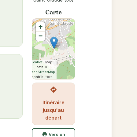
Carte
+
−
Leaflet
| Map
data ©
OpenStreetMap
contributors
directions
Itinéraire
jusqu'au
départ
print
Version