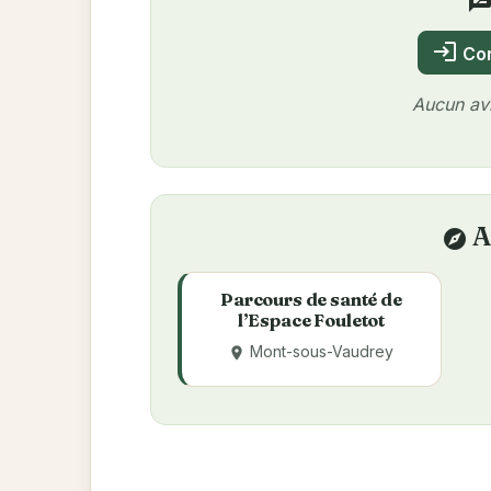
rate_revi
login
Con
Aucun avi
A
explore
Parcours de santé de
l’Espace Fouletot
Mont-sous-Vaudrey
place