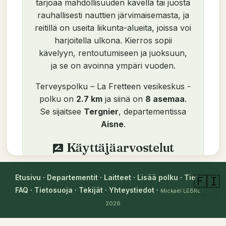
tarjoaa mahdollisuuden kävellä tai juosta
rauhallisesti nauttien järvimaisemasta, ja
reitillä on useita liikunta-alueita, joissa voi
harjoitella ulkona. Kierros sopii
kävelyyn, rentoutumiseen ja juoksuun,
ja se on avoinna ympäri vuoden.
Terveyspolku – La Fretteen vesikeskus -
polku on
2.7 km
ja siinä on
8 asemaa
.
Se sijaitsee
Tergnier
, departementissa
Aisne
.
Käyttäjäarvostelut
rate_review
login
Kirjaudu sisään jättääksesi
Etusivu
·
Departementit
·
Laitteet
·
Lisää polku
·
Tietoa
·
🇫🇮
arvostelun
FAQ
·
Tietosuoja
·
Tekijät
·
Yhteystiedot
·
Mickaël LEBRET
©
2026
Ei vielä arvosteluja. Ole ensimmäinen!