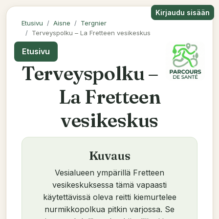
Kirjaudu sisään
Etusivu
Aisne
Tergnier
Terveyspolku – La Fretteen vesikeskus
Etusivu
Terveyspolku –
La Fretteen
vesikeskus
Kuvaus
Vesialueen ympärillä Fretteen
vesikeskuksessa tämä vapaasti
käytettävissä oleva reitti kiemurtelee
nurmikkopolkua pitkin varjossa. Se