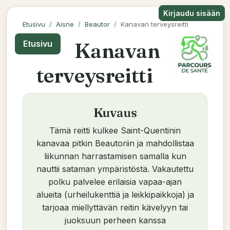
Kirjaudu sisään
Etusivu
Aisne
Beautor
Kanavan terveysreitti
Kanavan
Etusivu
terveysreitti
Kuvaus
Tämä reitti kulkee Saint-Quentinin
kanavaa pitkin Beautoriin ja mahdollistaa
liikunnan harrastamisen samalla kun
nauttii sataman ympäristöstä. Vakautettu
polku palvelee erilaisia vapaa-ajan
alueita (urheilukenttiä ja leikkipaikkoja) ja
tarjoaa miellyttävän reitin kävelyyn tai
juoksuun perheen kanssa