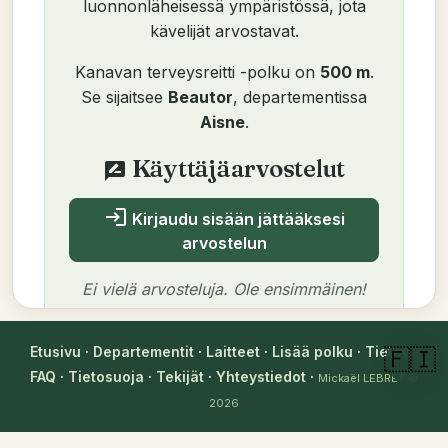
luonnonläheisessä ympäristössä, jota
kävelijät arvostavat.
Kanavan terveysreitti -polku on
500 m
.
Se sijaitsee
Beautor
, departementissa
Aisne
.
Käyttäjäarvostelut
rate_review
login
Kirjaudu sisään jättääksesi
arvostelun
Ei vielä arvosteluja. Ole ensimmäinen!
Etusivu
·
Departementit
·
Laitteet
·
Lisää polku
·
Tietoa
·
🇫🇮
FAQ
·
Tietosuoja
·
Tekijät
·
Yhteystiedot
·
Mickaël LEBRET
©
Tekijä
2026
Mickaël LEBRET