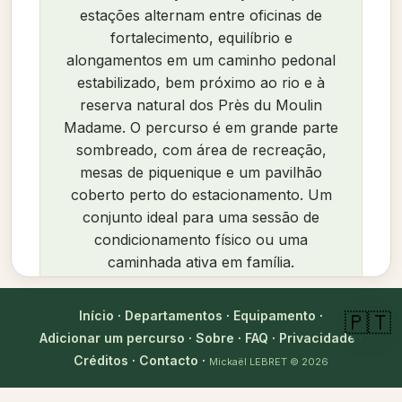
estações alternam entre oficinas de
fortalecimento, equilíbrio e
alongamentos em um caminho pedonal
estabilizado, bem próximo ao rio e à
reserva natural dos Près du Moulin
Madame. O percurso é em grande parte
sombreado, com área de recreação,
mesas de piquenique e um pavilhão
coberto perto do estacionamento. Um
conjunto ideal para uma sessão de
condicionamento físico ou uma
caminhada ativa em família.
Está localizado em
Sailly-sur-la-Lys
, no
Início
·
Departamentos
·
Equipamento
·
🇵🇹
departamento de
Pas-de-Calais
.
Adicionar um percurso
·
Sobre
·
FAQ
·
Privacidade
·
Avaliações dos
Créditos
·
Contacto
·
rate_review
Mickaël LEBRET
© 2026
utilizadores