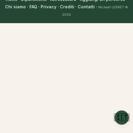
Chi siamo
·
FAQ
·
Privacy
·
Crediti
·
Contatti
·
Mickaël LEBRET
©
2026
🇮🇹