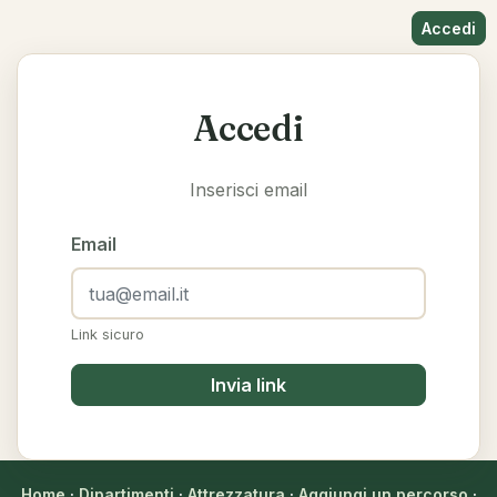
Accedi
Accedi
Inserisci email
Email
Link sicuro
Invia link
Home
·
Dipartimenti
·
Attrezzatura
·
Aggiungi un percorso
·