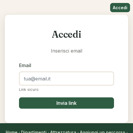
Accedi
Accedi
Inserisci email
Email
Link sicuro
Invia link
Home
·
Dipartimenti
·
Attrezzatura
·
Aggiungi un percorso
·