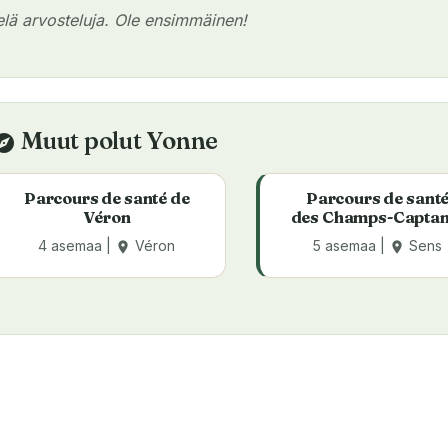
ielä arvosteluja. Ole ensimmäinen!
Muut polut Yonne
plore
Parcours de santé de
Parcours de sant
Véron
des Champs-Captan
4 asemaa |
Véron
5 asemaa |
Sens
place
place