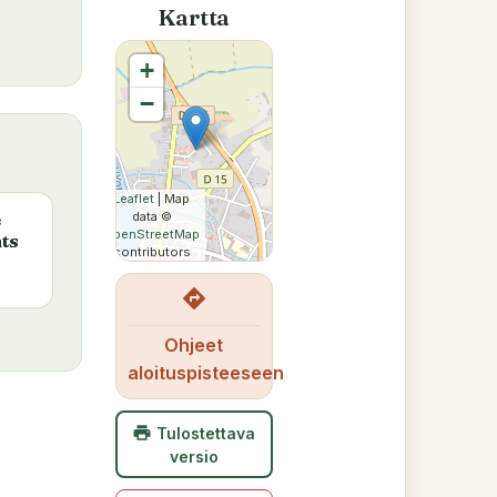
Kartta
+
−
Leaflet
| Map
é
data ©
OpenStreetMap
ts
contributors
directions
Ohjeet
aloituspisteeseen
print
Tulostettava
versio