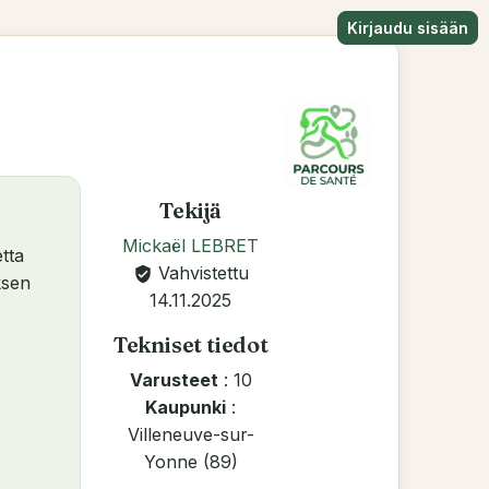
Kirjaudu sisään
Tekijä
Mickaël LEBRET
tta
Vahvistettu
verified_user
ksen
14.11.2025
Tekniset tiedot
Varusteet
: 10
Kaupunki
:
Villeneuve-sur-
Yonne (89)