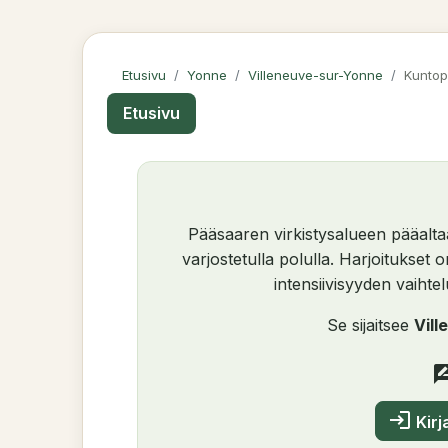
Etusivu
Yonne
Villeneuve-sur-Yonne
Kuntop
Etusivu
Pääsaaren virkistysalueen pääalta
varjostetulla polulla. Harjoitukset 
intensiivisyyden vaihte
Se sijaitsee
Vil
rate_re
login
Kirj