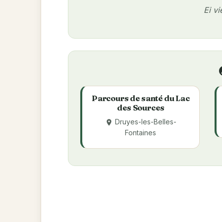
Ei v
ex
Parcours de santé du Lac
des Sources
Druyes-les-Belles-
place
Fontaines