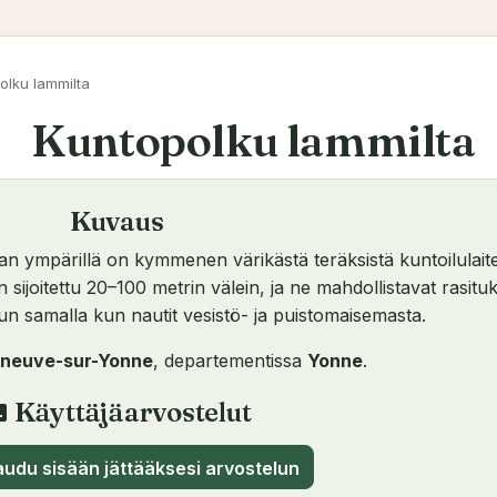
olku lammilta
Kuntopolku lammilta
Kuvaus
an ympärillä on kymmenen värikästä teräksistä kuntoilulaite
on sijoitettu 20–100 metrin välein, ja ne mahdollistavat rasitu
lun samalla kun nautit vesistö- ja puistomaisemasta.
leneuve-sur-Yonne
, departementissa
Yonne
.
Käyttäjäarvostelut
view
audu sisään jättääksesi arvostelun