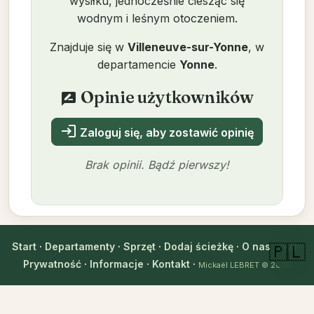
wysiłku, jednocześnie ciesząc się
wodnym i leśnym otoczeniem.
Znajduje się w
Villeneuve-sur-Yonne
, w
departamencie
Yonne
.
Opinie użytkowników
rate_review
login
Zaloguj się, aby zostawić opinię
Brak opinii. Bądź pierwszy!
Autor
Start
·
Departamenty
·
Sprzęt
·
Dodaj ścieżkę
·
O nas
·
FAQ
·
🇵🇱
Prywatność
·
Informacje
·
Kontakt
·
Mickaël LEBRET
Mickaël LEBRET
© 2026
Zweryfikowane dnia 14.11.2025
verified_user
Informacje techniczne