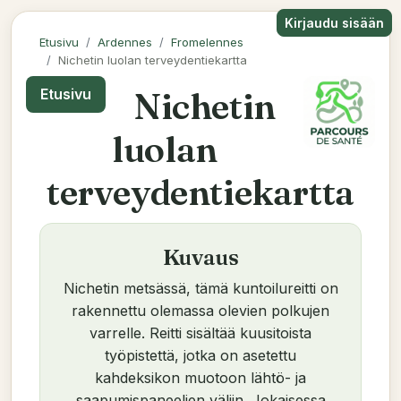
Kirjaudu sisään
Etusivu
Ardennes
Fromelennes
Nichetin luolan terveydentiekartta
Nichetin
Etusivu
luolan
terveydentiekartta
Kuvaus
Nichetin metsässä, tämä kuntoilureitti on
rakennettu olemassa olevien polkujen
varrelle. Reitti sisältää kuusitoista
työpistettä, jotka on asetettu
kahdeksikon muotoon lähtö- ja
saapumispaneelien väliin. Jokaisessa