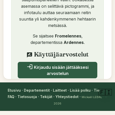
asemassa on selittävä pictogrammi, ja
infotaulu auttaa seuraamaan reitin
suuntia yli kahdenkymmenen hehtaarin
metsässä.
Se sijaitsee
Fromelennes
,
departementissa
Ardennes
.
Käyttäjäarvostelut
rate_review
login
Kirjaudu sisään jättääksesi
arvostelun
Ei vielä arvosteluja. Ole ensimmäinen!
Etusivu
·
Departementit
·
Laitteet
·
Lisää polku
·
Tietoa
·
🇫🇮
FAQ
·
Tietosuoja
·
Tekijät
·
Yhteystiedot
·
Mickaël LEBRET
©
2026
Tekijä