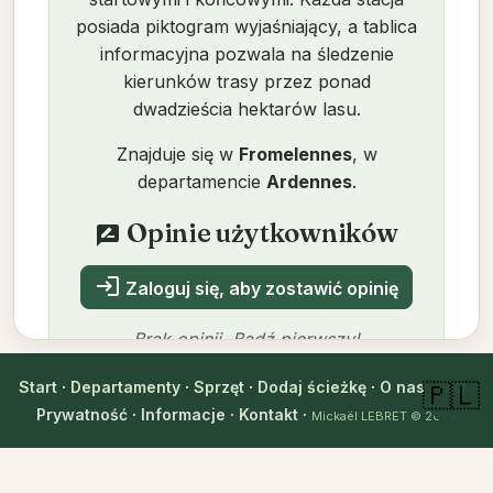
posiada piktogram wyjaśniający, a tablica
informacyjna pozwala na śledzenie
kierunków trasy przez ponad
dwadzieścia hektarów lasu.
Znajduje się w
Fromelennes
, w
departamencie
Ardennes
.
Opinie użytkowników
rate_review
login
Zaloguj się, aby zostawić opinię
Brak opinii. Bądź pierwszy!
Start
·
Departamenty
·
Sprzęt
·
Dodaj ścieżkę
·
O nas
·
FAQ
·
🇵🇱
Prywatność
·
Informacje
·
Kontakt
·
Mickaël LEBRET
© 2026
Autor