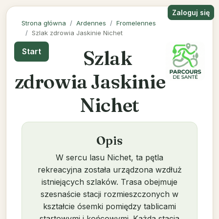
Zaloguj się
Strona główna
Ardennes
Fromelennes
Szlak zdrowia Jaskinie Nichet
Szlak
Start
zdrowia Jaskinie
Nichet
Opis
W sercu lasu Nichet, ta pętla
rekreacyjna została urządzona wzdłuż
istniejących szlaków. Trasa obejmuje
szesnaście stacji rozmieszczonych w
kształcie ósemki pomiędzy tablicami
startowymi i końcowymi. Każda stacja