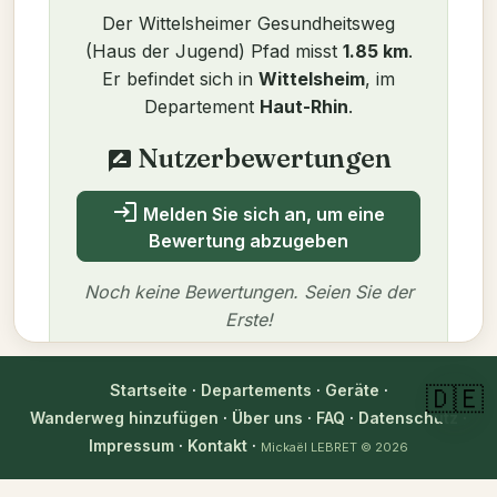
Der Wittelsheimer Gesundheitsweg
(Haus der Jugend) Pfad misst
1.85 km
.
Er befindet sich in
Wittelsheim
, im
Departement
Haut-Rhin
.
Nutzerbewertungen
rate_review
login
Melden Sie sich an, um eine
Bewertung abzugeben
Noch keine Bewertungen. Seien Sie der
Erste!
Startseite
·
Departements
·
Geräte
·
🇩🇪
Wanderweg hinzufügen
·
Über uns
·
FAQ
·
Datenschutz
·
Autor
Impressum
·
Kontakt
·
Mickaël LEBRET
© 2026
Mickaël LEBRET