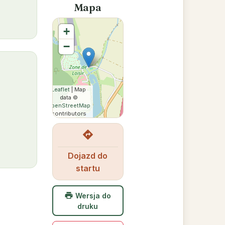
Mapa
+
−
Leaflet
| Map
data ©
OpenStreetMap
contributors
directions
Dojazd do
startu
print
Wersja do
druku