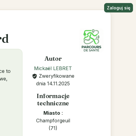
Zaloguj się
rd
Autor
Mickaël LEBRET
ce to
Zweryfikowane
verified_user
owe,
dnia 14.11.2025
Informacje
techniczne
Miasto
:
Champforgeuil
(71)