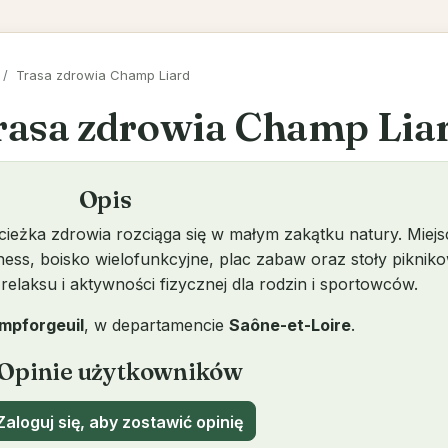
Trasa zdrowia Champ Liard
rasa zdrowia Champ Lia
Opis
ieżka zdrowia rozciąga się w małym zakątku natury. Miejs
ness, boisko wielofunkcyjne, plac zabaw oraz stoły piknik
relaksu i aktywności fizycznej dla rodzin i sportowców.
mpforgeuil
, w departamencie
Saône-et-Loire
.
Opinie użytkowników
aloguj się, aby zostawić opinię