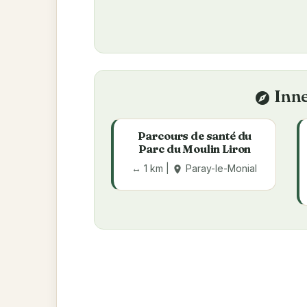
Inne
explore
Parcours de santé du
Parc du Moulin Liron
↔ 1 km |
Paray-le-Monial
place