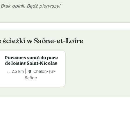
Brak opinii. Bądź pierwszy!
 ścieżki w Saône-et-Loire
Parcours santé du parc
de loisirs Saint-Nicolas
↔ 2.5 km |
Chalon-sur-
place
Saône