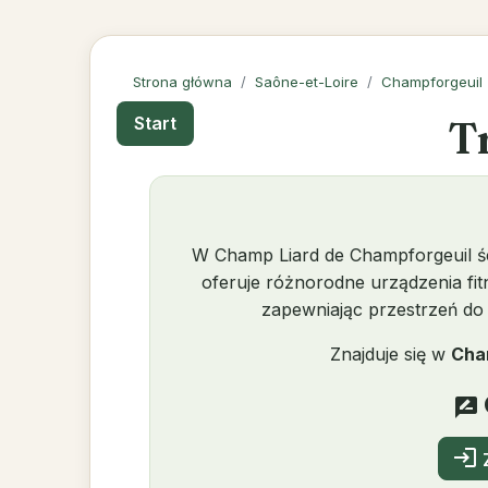
Strona główna
Saône-et-Loire
Champforgeuil
T
Start
W Champ Liard de Champforgeuil śc
oferuje różnorodne urządzenia fit
zapewniając przestrzeń do 
Znajduje się w
Cha
rate_review
login
Z