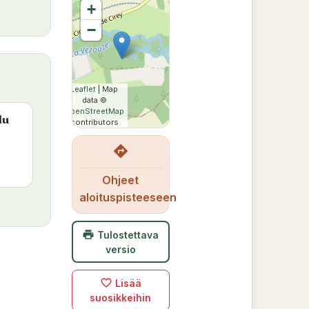
+
−
Leaflet
| Map
data ©
OpenStreetMap
du
contributors
directions
Ohjeet
aloituspisteeseen
print
Tulostettava
versio
favorite_border
Lisää
suosikkeihin