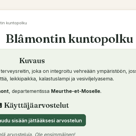
tin kuntopolku
Blâmontin kuntopolku
Kuvaus
terveysreitin, joka on integroitu vehreään ympäristöön, jo
ttiä, leikkipaikka, kalastuslampi ja vesiviljelyasema.
mont
, departementissa
Meurthe-et-Moselle
.
Käyttäjäarvostelut
view
audu sisään jättääksesi arvostelun
ielä arvosteluja. Ole ensimmäinen!