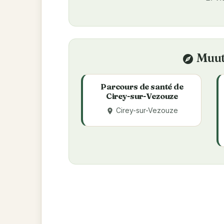
Muut
explore
Parcours de santé de
Cirey-sur-Vezouze
Cirey-sur-Vezouze
place