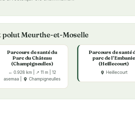
 polut Meurthe-et-Moselle
Parcours de santé du
Parcours de santé 
Parc du Château
parc de l’Embanie
(Champigneulles)
(Heillecourt)
↔ 0.928 km | ↗ 11 m | 12
Heillecourt
place
asemaa |
Champigneulles
place