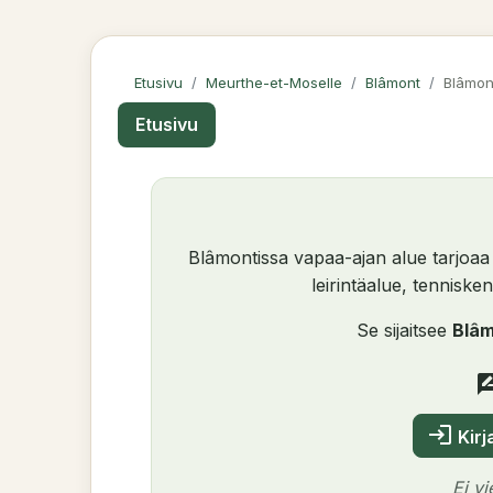
Etusivu
Meurthe-et-Moselle
Blâmont
Blâmon
Etusivu
Blâmontissa vapaa-ajan alue tarjoaa 
leirintäalue, tennisken
Se sijaitsee
Blâ
rate_re
login
Kirj
Ei v