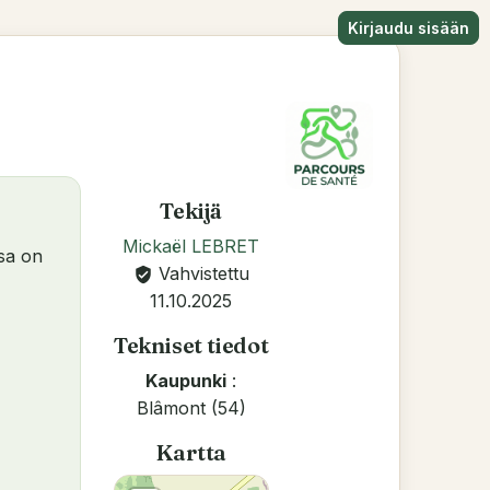
Kirjaudu sisään
Tekijä
Mickaël LEBRET
ssa on
Vahvistettu
verified_user
11.10.2025
Tekniset tiedot
Kaupunki
:
Blâmont (54)
Kartta