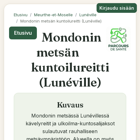
Kirjaudu sisään
Etusivu
Meurthe-et-Moselle
Lunéville
Mondonin metsän kuntoilureitti (Lunéville)
Mondonin
Etusivu
metsän
kuntoilureitti
(Lunéville)
Kuvaus
Mondonin metsässä Lunévillessä
kävelyreitit ja ulkoilma-kuntosalijaksot
sulautuvat rauhalliseen
metsäympäristöön. Alueella on myös