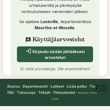
urheilukenttiä ja piknikpöytiä
rentoutumiseen vaivannäön jälkeen.
Se sijaitsee
Lunéville
, departementissa
Meurthe-et-Moselle
.
Käyttäjäarvostelut
rate_review
login
Kirjaudu sisään jättääksesi
arvostelun
Ei vielä arvosteluja. Ole ensimmäinen!
Etusivu
·
Departementit
·
Laitteet
·
Lisää polku
·
Tietoa
·
🇫🇮
FAQ
·
Tietosuoja
·
Tekijät
·
Yhteystiedot
·
Mickaël LEBRET
©
Tekijä
2026
Mickaël LEBRET