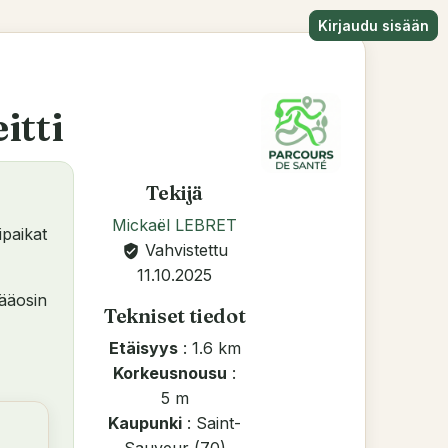
Kirjaudu sisään
itti
Tekijä
Mickaël LEBRET
ipaikat
Vahvistettu
verified_user
11.10.2025
ääosin
Tekniset tiedot
Etäisyys
: 1.6 km
Korkeusnousu
:
5 m
Kaupunki
: Saint-