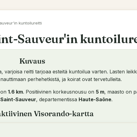
auveur'in kuntoilureitti
int-Sauveur'in kuntoilure
Kuvaus
varjoisa reitti tarjoaa esteitä kuntoilua varten. Lasten leikk
nauttimaan perhehetkistä, ja koirat ovat tervetulleita.
u on
1.6 km
. Positiivinen korkeusnousu on
5 m
, maasto on p
e
Saint-Sauveur
, departementissa
Haute-Saône
.
ktiivinen Visorando-kartta