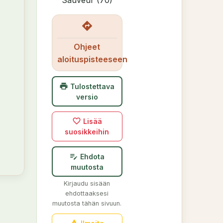
Sauveur (70)
directions
Ohjeet
aloituspisteeseen
print
Tulostettava
versio
favorite_border
Lisää
suosikkeihin
edit_note
Ehdota
muutosta
Kirjaudu sisään
ehdottaaksesi
muutosta tähän sivuun.