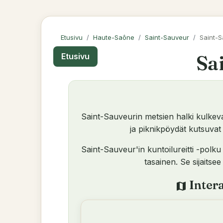
Etusivu
Haute-Saône
Saint-Sauveur
Saint-S
Sa
Etusivu
Saint-Sauveurin metsien halki kulkeva, 
ja piknikpöydät kutsuvat 
Saint-Sauveur'in kuntoilureitti -polk
tasainen. Se sijaitse
Intera
map