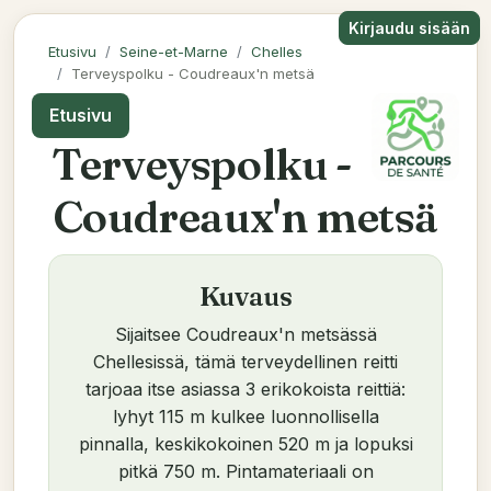
Kirjaudu sisään
Etusivu
Seine-et-Marne
Chelles
Terveyspolku - Coudreaux'n metsä
Etusivu
Terveyspolku -
Coudreaux'n metsä
Kuvaus
Sijaitsee Coudreaux'n metsässä
Chellesissä, tämä terveydellinen reitti
tarjoaa itse asiassa 3 erikokoista reittiä:
lyhyt 115 m kulkee luonnollisella
pinnalla, keskikokoinen 520 m ja lopuksi
pitkä 750 m. Pintamateriaali on