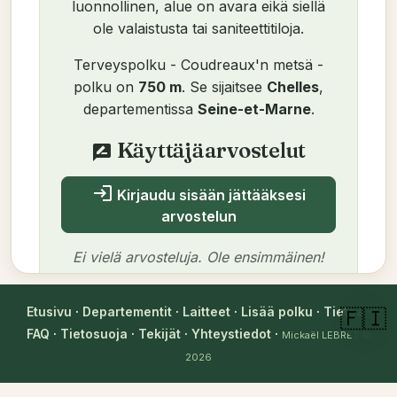
luonnollinen, alue on avara eikä siellä
ole valaistusta tai saniteettitiloja.
Terveyspolku - Coudreaux'n metsä -
polku on
750 m
. Se sijaitsee
Chelles
,
departementissa
Seine-et-Marne
.
Käyttäjäarvostelut
rate_review
login
Kirjaudu sisään jättääksesi
arvostelun
Ei vielä arvosteluja. Ole ensimmäinen!
Etusivu
·
Departementit
·
Laitteet
·
Lisää polku
·
Tietoa
·
🇫🇮
FAQ
·
Tietosuoja
·
Tekijät
·
Yhteystiedot
·
Mickaël LEBRET
©
Tekijä
2026
Mickaël LEBRET