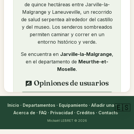
de quince hectáreas entre Jarville-la-
Malgrange y Laneuveville, un recorrido
de salud serpentea alrededor del castillo
y del museo. Los senderos sombreados
permiten caminar y correr en un
entorno histórico y verde.
Se encuentra en
Jarville-la-Malgrange
,
en el departamento de
Meurthe-et-
Moselle
.
Opiniones de usuarios
rate_review
login
Inicie sesión para dejar una
opinión
Inicio
·
Departamentos
·
Equipamiento
·
Añadir una ruta
·
🇪🇸
Acerca de
·
FAQ
·
Privacidad
·
Créditos
·
Contacto
·
Aún no hay opiniones. ¡Sea el primero!
Mickaël LEBRET
© 2026