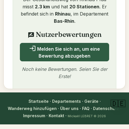
misst
2.3 km
und hat
20 Stationen
. Er
befindet sich in
Rhinau
, im Departement
Bas-Rhin
.
Nutzerbewertungen
rate_review
login
Melden Sie sich an, um eine
Bewertung abzugeben
Noch keine Bewertungen. Seien Sie der
Erste!
Startseite
·
Departements
·
Geräte
·
🇩🇪
Autor
Wanderweg hinzufügen
·
Über uns
·
FAQ
·
Datenschutz
·
Impressum
·
Kontakt
·
Mickaël LEBRET
© 2026
Mickaël LEBRET
Überprüft am 25.07.2025
verified_user