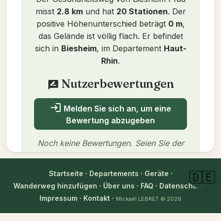
misst
2.8 km
und hat
20 Stationen
. Der
positive Höhenunterschied beträgt
0 m
,
das Gelände ist völlig flach. Er befindet
sich in
Biesheim
, im Departement
Haut-
Rhin
.
Nutzerbewertungen
rate_review
login
Melden Sie sich an, um eine
Bewertung abzugeben
Noch keine Bewertungen. Seien Sie der
Erste!
Startseite
·
Departements
·
Geräte
·
🇩🇪
Wanderweg hinzufügen
·
Über uns
·
FAQ
·
Datenschutz
·
Impressum
·
Kontakt
·
Mickaël LEBRET
© 2026
Autor