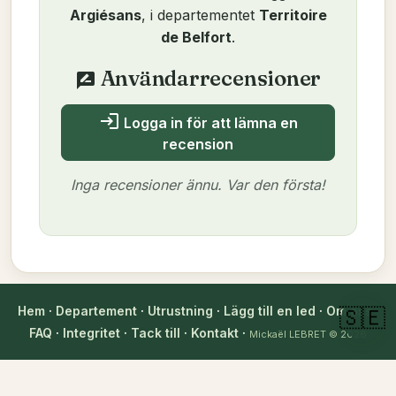
Argiésans
, i departementet
Territoire
de Belfort
.
Användarrecensioner
rate_review
login
Logga in för att lämna en
recension
Inga recensioner ännu. Var den första!
Författare
Hem
·
Departement
·
Utrustning
·
Lägg till en led
·
Om oss
·
🇸🇪
Mickaël LEBRET
FAQ
·
Integritet
·
Tack till
·
Kontakt
·
Verifierad den 10/10/2025
Mickaël LEBRET
© 2026
verified_user
Teknisk information