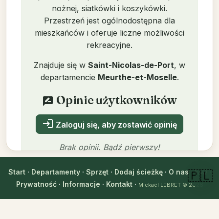
nożnej, siatkówki i koszykówki.
Przestrzeń jest ogólnodostępna dla
mieszkańców i oferuje liczne możliwości
rekreacyjne.
Znajduje się w
Saint-Nicolas-de-Port
, w
departamencie
Meurthe-et-Moselle
.
Opinie użytkowników
rate_review
login
Zaloguj się, aby zostawić opinię
Brak opinii. Bądź pierwszy!
Start
·
Departamenty
·
Sprzęt
·
Dodaj ścieżkę
·
O nas
·
FAQ
·
🇵🇱
Prywatność
·
Informacje
·
Kontakt
·
Mickaël LEBRET
© 2026
Autor
Mickaël LEBRET