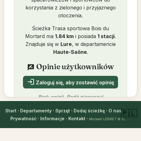
korzystania z zielonego i przyjaznego
otoczenia.
Ścieżka Trasa sportowa Bois du
Mortard ma
1.84 km
i posiada
1 stacji
.
Znajduje się w
Lure
, w departamencie
Haute-Saône
.
Opinie użytkowników
rate_review
login
Zaloguj się, aby zostawić opinię
Brak opinii. Bądź pierwszy!
Start
·
Departamenty
·
Sprzęt
·
Dodaj ścieżkę
·
O nas
·
FAQ
·
🇵🇱
Prywatność
·
Informacje
·
Kontakt
·
Mickaël LEBRET
© 2026
Autor