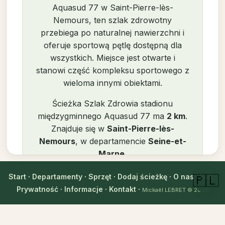
Aquasud 77 w Saint-Pierre-lès-
Nemours, ten szlak zdrowotny
przebiega po naturalnej nawierzchni i
oferuje sportową pętlę dostępną dla
wszystkich. Miejsce jest otwarte i
stanowi część kompleksu sportowego z
wieloma innymi obiektami.
Ścieżka Szlak Zdrowia stadionu
międzygminnego Aquasud 77 ma
2 km
.
Znajduje się w
Saint-Pierre-lès-
Nemours
, w departamencie
Seine-et-
Marne
.
Opinie użytkowników
rate_review
Start
·
Departamenty
·
Sprzęt
·
Dodaj ścieżkę
·
O nas
·
FAQ
·
🇵🇱
Prywatność
·
Informacje
·
Kontakt
·
Mickaël LEBRET
© 2026
login
Zaloguj się, aby zostawić opinię