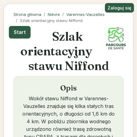
Zaloguj się
Strona główna
Nièvre
Varennes-Vauzelles
Szlak orientacyjny stawu Niffond
Szlak
Start
orientacyjny
stawu Niffond
Opis
Wokół stawu Niffond w Varennes-
Vauzelles znajduje się kilka stałych tras
orientacyjnych, o długości od 1,6 km do
4 km. W pobliżu zbiornika wodnego
urządzono również trasę zdrowotną
typu CRAPA, z trasami dla dorosłych i