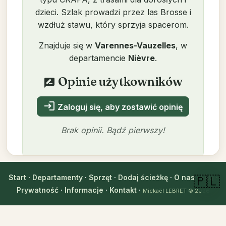
dzieci. Szlak prowadzi przez las Brosse i
wzdłuż stawu, który sprzyja spacerom.
Znajduje się w
Varennes-Vauzelles
, w
departamencie
Nièvre
.
Opinie użytkowników
rate_review
login
Zaloguj się, aby zostawić opinię
Brak opinii. Bądź pierwszy!
Start
·
Departamenty
·
Sprzęt
·
Dodaj ścieżkę
·
O nas
·
FAQ
·
🇵🇱
Autor
Prywatność
·
Informacje
·
Kontakt
·
Mickaël LEBRET
© 2026
Mickaël LEBRET
Zweryfikowane dnia 14.11.2025
verified_user