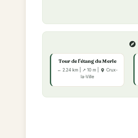
explore
Tour de l'étang du Merle
↔ 2.24 km | ↗ 10 m |
Crux-
place
la-Ville