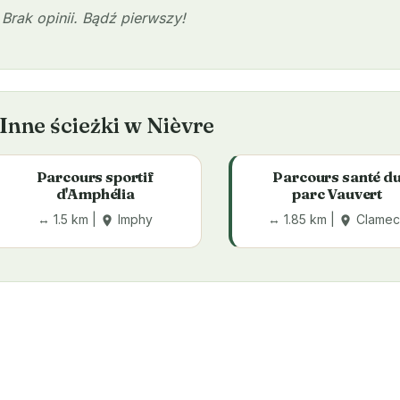
Brak opinii. Bądź pierwszy!
Inne ścieżki w Nièvre
Parcours sportif
Parcours santé d
d'Amphélia
parc Vauvert
↔ 1.5 km |
Imphy
↔ 1.85 km |
Clamec
place
place