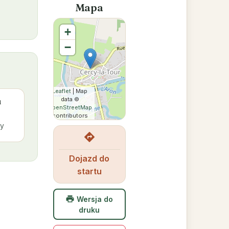
Mapa
+
−
Leaflet
| Map
data ©
u
OpenStreetMap
contributors
y
directions
Dojazd do
startu
print
Wersja do
druku