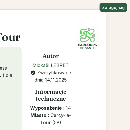
Zaloguj się
Tour
Autor
Mickaël LEBRET
ness
Zweryfikowane
verified_user
…) dla
dnia 14.11.2025
Informacje
techniczne
Wyposażenie
: 14
Miasto
: Cercy-la-
Tour (58)