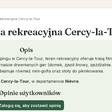
rekreacyjna Cercy-la-Tour
a rekreacyjna Cercy-la-
Opis
ngu w Cercy-la-Tour, teren rekreacyjny oferuje trasę fit
ernaście drewnianych gier (domek, zjazd linowy, zjeżdżalnie
ejmuje również mini-golfa oraz stoły do piknikowania.
w
Cercy-la-Tour
, w departamencie
Nièvre
.
Opinie użytkowników
aloguj się, aby zostawić opinię