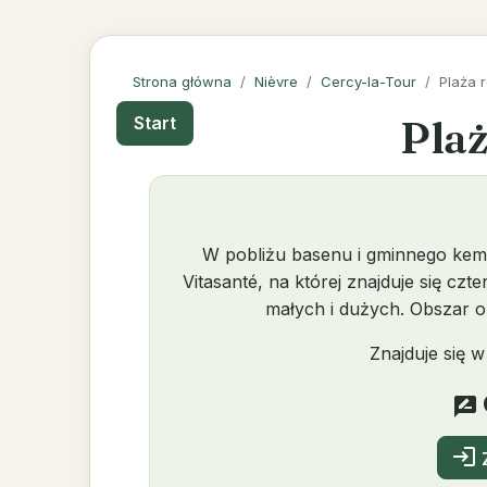
Strona główna
Nièvre
Cercy-la-Tour
Plaża 
Plaż
Start
W pobliżu basenu i gminnego kempi
Vitasanté, na której znajduje się czt
małych i dużych. Obszar ob
Znajduje się 
rate_review
login
Z