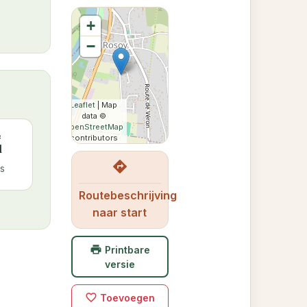
+
−
Leaflet
| Map
data ©
OpenStreetMap
é
contributors
l
directions
s
Routebeschrijving
naar start
print
Printbare
versie
favorite_border
Toevoegen