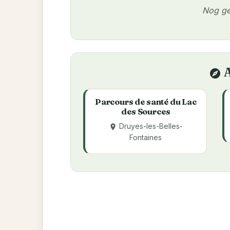
Nog ge
A
explore
Parcours de santé du Lac
des Sources
Druyes-les-Belles-
place
Fontaines