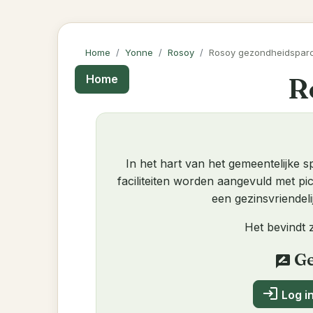
Home
Yonne
Rosoy
Rosoy gezondheidspar
R
Home
In het hart van het gemeentelijke 
faciliteiten worden aangevuld met pi
een gezinsvriendeli
Het bevindt 
Ge
rate_review
login
Log in