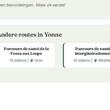
en beoordelingen. Wees de eerste!
ndere routes in Yonne
Parcours de santé de la
Parcours de sant
Fosse aux Loups
intergénérationne
10 stations |
Gron
10 stations |
Mézille
place
place