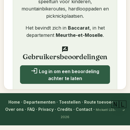
speeltuin voor kinderen,
mountainbikeroutes, hardlooppaden en
picknickplaatsen.
Het bevindt zich in
Baccarat
, in het
departement
Meurthe-et-Moselle
.
rate_review
Gebruikersbeoordelingen
login
Log in om een beoordeling
achter te laten
Nog geen beoordelingen. Wees de
eerste!
Home
·
Departementen
·
Toestellen
·
Route toevoegen
·
🇳🇱
Over ons
·
FAQ
·
Privacy
·
Credits
·
Contact
·
Mickaël LEBRET
©
2026