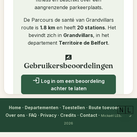
aangrenzende parkeerplaats.
De Parcours de santé van Grandvillars
route is
1.8 km
en heeft
20 stations
. Het
bevindt zich in
Grandvillars
, in het
departement
Territoire de Belfort
.
rate_review
Gebruikersbeoordelingen
login
Log in om een beoordeling
achter te laten
Nog geen beoordelingen. Wees de
Home
·
Departementen
·
Toestellen
·
Route toevoegen
·
🇳🇱
eerste!
Over ons
·
FAQ
·
Privacy
·
Credits
·
Contact
·
Mickaël LEBRET
©
2026