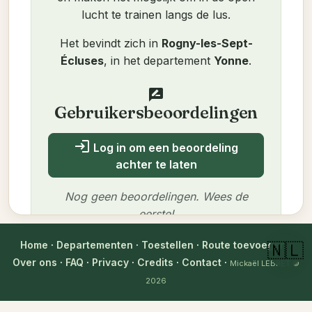
lucht te trainen langs de lus.
Het bevindt zich in
Rogny-les-Sept-
Écluses
, in het departement
Yonne
.
rate_review
Gebruikersbeoordelingen
login
Log in om een beoordeling
achter te laten
Nog geen beoordelingen. Wees de
eerste!
Home
·
Departementen
·
Toestellen
·
Route toevoegen
·
🇳🇱
Over ons
·
FAQ
·
Privacy
·
Credits
·
Contact
·
Mickaël LEBRET
©
2026
Auteur