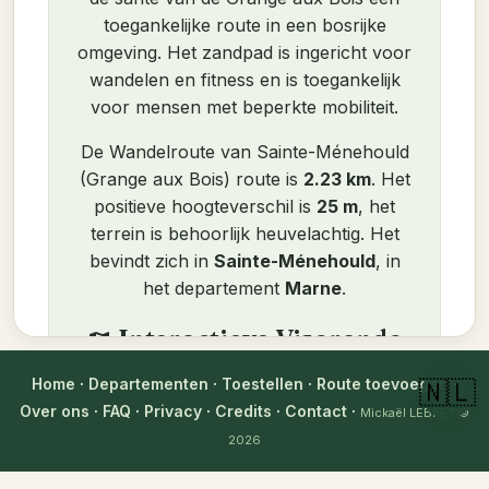
toegankelijke route in een bosrijke
omgeving. Het zandpad is ingericht voor
wandelen en fitness en is toegankelijk
voor mensen met beperkte mobiliteit.
De Wandelroute van Sainte-Ménehould
(Grange aux Bois) route is
2.23 km
. Het
positieve hoogteverschil is
25 m
, het
terrein is behoorlijk heuvelachtig. Het
bevindt zich in
Sainte-Ménehould
, in
het departement
Marne
.
Interactieve Visorando
map
kaart
Home
·
Departementen
·
Toestellen
·
Route toevoegen
·
🇳🇱
Over ons
·
FAQ
·
Privacy
·
Credits
·
Contact
·
Mickaël LEBRET
©
2026